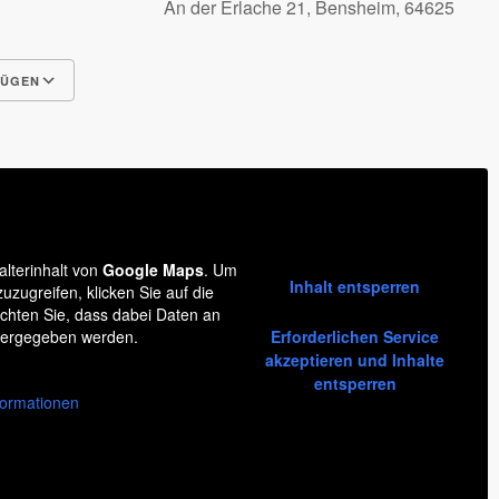
An der Erlache 21, Bensheim, 64625
FÜGEN
Google Kalender
iCalendar
alterinhalt von
Google Maps
. Um
Inhalt entsperren
zuzugreifen, klicken Sie auf die
achten Sie, dass dabei Daten an
itergegeben werden.
Erforderlichen Service
akzeptieren und Inhalte
entsperren
formationen