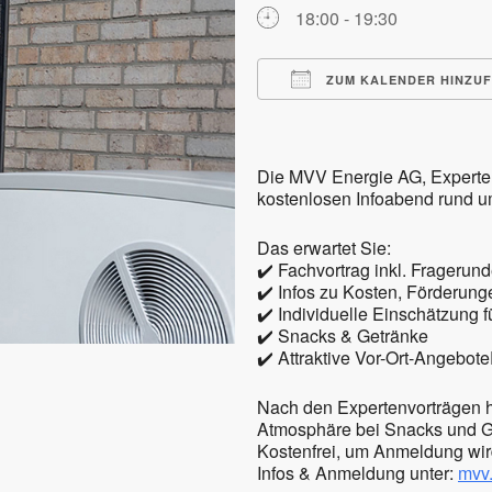
18:00 - 19:30
ZUM KALENDER HINZU
ICS herunterladen
Die MVV Energie AG, Experte f
kostenlosen Infoabend rund 
Das erwartet Sie:
✔️ Fachvortrag inkl. Fragerun
✔️ Infos zu Kosten, Förderung
✔️ Individuelle Einschätzung f
✔️ Snacks & Getränke
✔️ Attraktive Vor-Ort-Angebote
Nach den Expertenvorträgen ha
Atmosphäre bei Snacks und Ge
Kostenfrei, um Anmeldung wir
Infos & Anmeldung unter:
mvv.