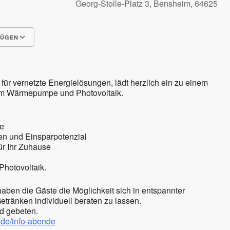
Georg-Stolle-Platz 3, Bensheim, 64625
FÜGEN
Google Kalender
iCalendar
ür vernetzte Energielösungen, lädt herzlich ein zu einem
um Wärmepumpe und Photovoltaik.
de
en und Einsparpotenzial
ür Ihr Zuhause
Photovoltaik.
ben die Gäste die Möglichkeit sich in entspannter
tränken individuell beraten zu lassen.
d gebeten.
de/info-abende