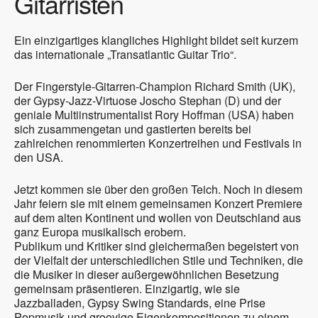
Gitarristen
Ein einzigartiges klangliches Highlight bildet seit kurzem
das internationale „Transatlantic Guitar Trio“.
Der Fingerstyle-Gitarren-Champion Richard Smith (UK),
der Gypsy-Jazz-Virtuose Joscho Stephan (D) und der
geniale Multiinstrumentalist Rory Hoffman (USA) haben
sich zusammengetan und gastierten bereits bei
zahlreichen renommierten Konzertreihen und Festivals in
den USA.
Jetzt kommen sie über den großen Teich. Noch in diesem
Jahr feiern sie mit einem gemeinsamen Konzert Premiere
auf dem alten Kontinent und wollen von Deutschland aus
ganz Europa musikalisch erobern.
Publikum und Kritiker sind gleichermaßen begeistert von
der Vielfalt der unterschiedlichen Stile und Techniken, die
die Musiker in dieser außergewöhnlichen Besetzung
gemeinsam präsentieren. Einzigartig, wie sie
Jazzballaden, Gypsy Swing Standards, eine Prise
Popmusik und groovige Eigenkompositionen zu einem