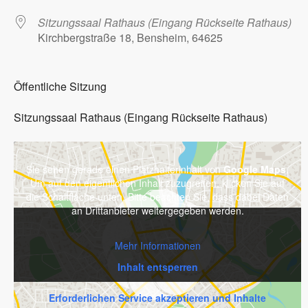
Sitzungssaal Rathaus (Eingang Rückseite Rathaus)
Kirchbergstraße 18, Bensheim, 64625
Öffentliche Sitzung
Sitzungssaal Rathaus (Eingang Rückseite Rathaus)
Sie sehen gerade einen Platzhalterinhalt von
Google Maps
.
Um auf den eigentlichen Inhalt zuzugreifen, klicken Sie auf
die Schaltfläche unten. Bitte beachten Sie, dass dabei Daten
an Drittanbieter weitergegeben werden.
Mehr Informationen
Inhalt entsperren
Erforderlichen Service akzeptieren und Inhalte