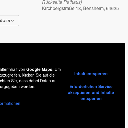
Rückseite Rathaus)
Kirchbergstraße 18, Bensheim, 64625
FÜGEN
Google Kalender
iCalendar
alterinhalt von
Google Maps
. Um
Inhalt entsperren
zuzugreifen, klicken Sie auf die
achten Sie, dass dabei Daten an
itergegeben werden.
Erforderlichen Service
akzeptieren und Inhalte
entsperren
formationen