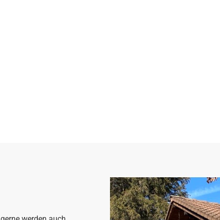
us Gonde
d gerne werden auch