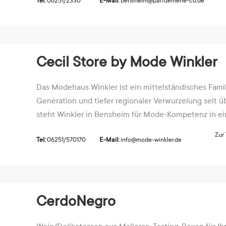
Tel:
06251/2330
E-Mail:
bensheim@parfuemerie-cb.de
Cecil Store by Mode Winkler
Das Modehaus Winkler ist ein mittelständisches Fami
Generation und tiefer regionaler Verwurzelung seit ü
steht Winkler in Bensheim für Mode-Kompetenz in einz
Zur
Tel:
06251/570170
E-Mail:
info@mode-winkler.de
CerdoNegro