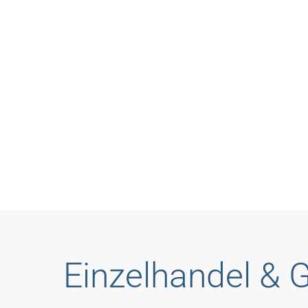
del & Gew
Einzelhandel &