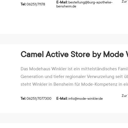
Zur
E-Mail:
bestellung@burg-apotheke-
Tel:
06251/71178
bensheim.de
Camel Active Store by Mode 
Das Modehaus Winkler ist ein mittelständisches Fami
Generation und tiefer regionaler Verwurzelung seit ü
steht Winkler in Bensheim für Mode-Kompetenz in einz
Zur
Tel:
06251/7077300
E-Mail:
info@mode-winkler.de