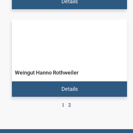
Details
Weingut Hanno Rothweiler
Details
1
2