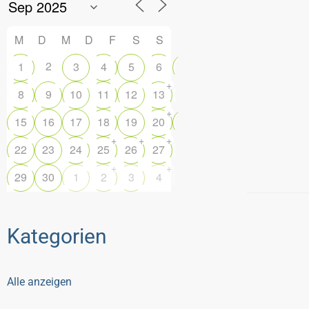
M
D
M
D
F
S
S
2
1
3
4
5
6
7
+
+
8
9
10
11
12
13
14
+
15
16
17
18
19
20
21
+
+
+
+
22
23
24
25
26
27
28
+
+
29
30
1
2
3
4
5
Kategorien
Alle anzeigen