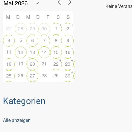
Keine Veran
M
D
M
D
F
S
S
+
+
+
+
27
28
29
30
1
2
3
+
+
5
4
6
7
8
9
10
+
+
11
12
13
14
15
16
17
+
+
19
21
18
20
22
23
24
+
26
28
29
25
27
30
31
Kategorien
Alle anzeigen