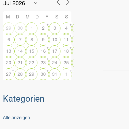
M
D
M
D
F
S
S
+
+
29
30
1
2
3
4
5
+
+
6
7
8
9
10
11
12
+
+
13
14
15
16
17
18
19
+
20
21
22
23
24
25
26
+
+
+
27
28
29
30
31
1
2
Kategorien
Alle anzeigen